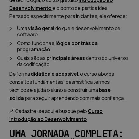
de tecnologia, o curso gratuito
Introdução ao
Desenvolvimento
é o ponto de partida ideal.
Pensado especialmente para iniciantes, ele oferece:
Uma
visão geral
do que é desenvolvimento de
software
Como funciona a
lógica por trás da
programação
Quais são as
principais áreas
dentro do universo
da codificação
De forma
didática e acessível
, o curso aborda
conceitos fundamentais, desmistifica termos
técnicos e ajuda o aluno a construir uma
base
sólida
para seguir aprendendo com mais confiança.
🔗 Cadastre-se aqui e busque pelo
Curso
Introdução ao Desenvolvimento
UMA JORNADA COMPLETA: