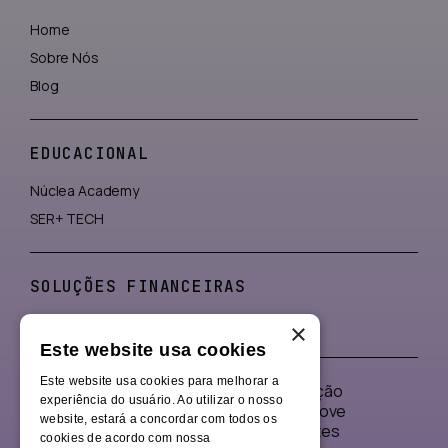
Home
Sobre Nós
Blog
EDUCACIONAL
Núclea Academy
SER+ TECH
SOLUÇÕES FINANCEIRAS
Consignado
×
Este website usa cookies
Este website usa cookies para melhorar a
Somos a Núclea Associação, a organização
experiência do usuário. Ao utilizar o nosso
de impacto sem fins lucrativos que promove
website, estará a concordar com todos os
iniciativas educacionais profissionalizantes
cookies de acordo com nossa