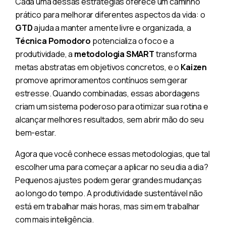
Cada uma dessas estratégias oferece um caminho
prático para melhorar diferentes aspectos da vida: o
GTD
ajuda a manter a mente livre e organizada, a
Técnica Pomodoro
potencializa o foco e a
produtividade, a
metodologia SMART
transforma
metas abstratas em objetivos concretos, e o
Kaizen
promove aprimoramentos contínuos sem gerar
estresse. Quando combinadas, essas abordagens
criam um sistema poderoso para otimizar sua rotina e
alcançar melhores resultados, sem abrir mão do seu
bem-estar.
Agora que você conhece essas metodologias, que tal
escolher uma para começar a aplicar no seu dia a dia?
Pequenos ajustes podem gerar grandes mudanças
ao longo do tempo. A produtividade sustentável não
está em trabalhar mais horas, mas sim em trabalhar
com mais inteligência.