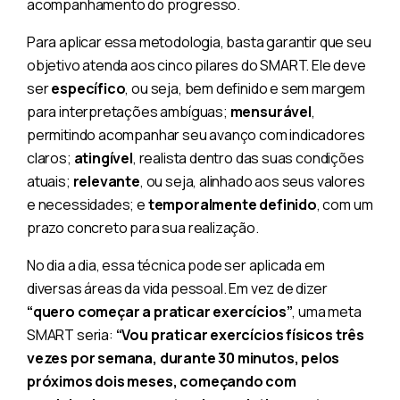
acompanhamento do progresso.
Para aplicar essa metodologia, basta garantir que seu
objetivo atenda aos cinco pilares do SMART. Ele deve
ser
específico
, ou seja, bem definido e sem margem
para interpretações ambíguas;
mensurável
,
permitindo acompanhar seu avanço com indicadores
claros;
atingível
, realista dentro das suas condições
atuais;
relevante
, ou seja, alinhado aos seus valores
e necessidades; e
temporalmente definido
, com um
prazo concreto para sua realização.
No dia a dia, essa técnica pode ser aplicada em
diversas áreas da vida pessoal. Em vez de dizer
“quero começar a praticar exercícios”
, uma meta
SMART seria:
“Vou praticar exercícios físicos três
vezes por semana, durante 30 minutos, pelos
próximos dois meses, começando com