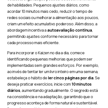
de habilidades. Pequenos ajustes diários, como
acordar 10 minutos mais cedo, reduzir o tempo de
redes sociais ou melhorar a alimentação aos poucos,
criam um efeito acumulativo poderoso. Além disso, a
abordagem incentiva a
autoavaliação contínua
,
permitindo ajustes conforme necessário para tornar
cada processo mais eficiente.
Para incorporar o Kaizen no dia a dia, comece
identificando pequenas melhorias que podem ser
implementadas sem grandes esforços. Por exemplo,
ao invés de tentar ler um livro inteiro em uma semana,
estabeleça o hábito de
ler cinco páginas por dia
. Se
deseja praticar exercícios, inicie com
10 minutos
diários
, aumentando gradualmente. O segredo está
na consistência e na adaptação, garantindo que o
progresso aconteça de forma natural e sustentável.