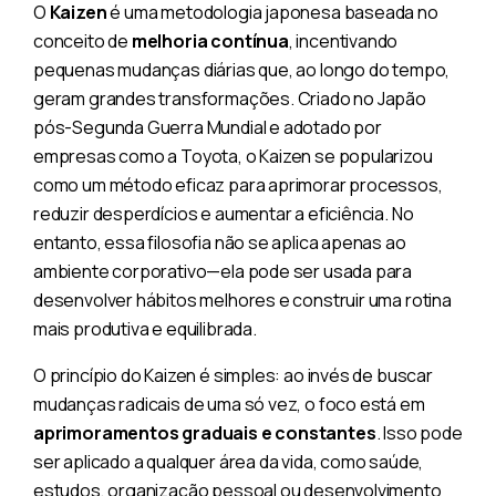
O
Kaizen
é uma metodologia japonesa baseada no
conceito de
melhoria contínua
, incentivando
pequenas mudanças diárias que, ao longo do tempo,
geram grandes transformações. Criado no Japão
pós-Segunda Guerra Mundial e adotado por
empresas como a Toyota, o Kaizen se popularizou
como um método eficaz para aprimorar processos,
reduzir desperdícios e aumentar a eficiência. No
entanto, essa filosofia não se aplica apenas ao
ambiente corporativo—ela pode ser usada para
desenvolver hábitos melhores e construir uma rotina
mais produtiva e equilibrada.
O princípio do Kaizen é simples: ao invés de buscar
mudanças radicais de uma só vez, o foco está em
aprimoramentos graduais e constantes
. Isso pode
ser aplicado a qualquer área da vida, como saúde,
estudos, organização pessoal ou desenvolvimento