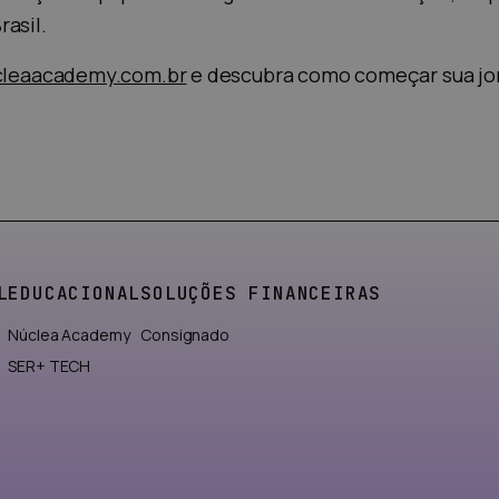
asil.
cleaacademy.com.br
e descubra como começar sua jo
L
EDUCACIONAL
SOLUÇÕES FINANCEIRAS
Núclea Academy
Consignado
SER+ TECH