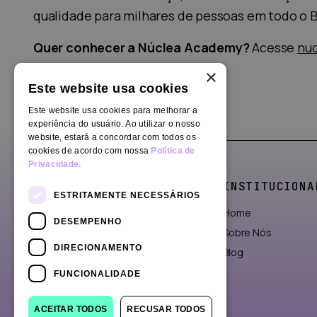
qualidade para milhares de pessoas em todo o Br
Quer conhecer a Núclea Academy?
Acesse
nu
×
Este website usa cookies
Este website usa cookies para melhorar a
experiência do usuário. Ao utilizar o nosso
website, estará a concordar com todos os
cookies de acordo com nossa
Política de
Privacidade.
INSTITUCIONA
ESTRITAMENTE NECESSÁRIOS
Home
DESEMPENHO
Sobre Nós
DIRECIONAMENTO
Blog
FUNCIONALIDADE
ACEITAR TODOS
RECUSAR TODOS