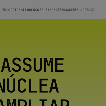
S EDUCACIONAIS
SOLUÇÕES FINANCEIRAS
SOBRE NÓS
BLOG
 ASSUME
NÚCLEA