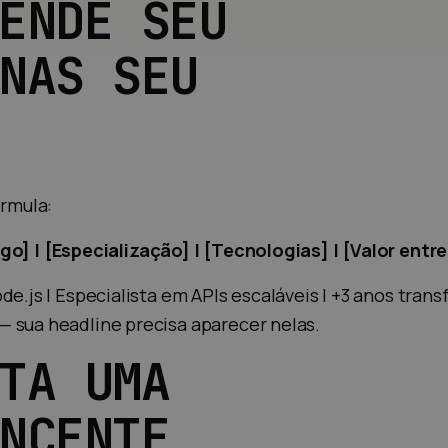
ENDE SEU
NAS SEU
órmula:
go] | [Especialização] | [Tecnologias] | [Valor entr
e.js | Especialista em APIs escaláveis | +3 anos trans
 sua headline precisa aparecer nelas.
TA UMA
NCENTE