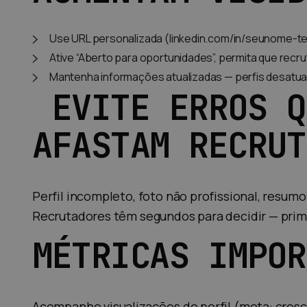
Use URL personalizada (linkedin.com/in/seunome-t
Ative “Aberto para oportunidades”, permita que recru
Mantenha informações atualizadas — perfis desatua
EVITE ERROS Q
AFASTAM RECRUT
Perfil incompleto, foto não profissional, resum
Recrutadores têm segundos para decidir — prime
MÉTRICAS IMPOR
Acompanhe visualizações do perfil (meta: cre