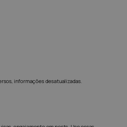
versos, informações desatualizadas.
uisas, engajamento em posts. Use essas