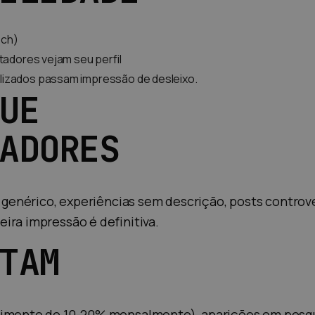
ech)
tadores vejam seu perfil
lizados passam impressão de desleixo.
UE
ADORES
o genérico, experiências sem descrição, posts contro
ira impressão é definitiva.
TAM
scimento de 10-20% mensalmente), aparições em pesq